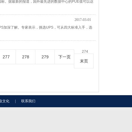
指标。据最新的报道，国外最先进的数据中心的PUE值可以达
2017-03-01
PS加深了解。专家表示，挑选UPS，可从四大标准入手，选
274
277
278
279
下一页
末页
业文化
|
联系我们