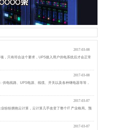
2017-03-08
事项，只有符合这个要求，UPS接入用户供电系统后才会正常
2017-03-08
：供电线路、UPS电源、线缆、开关以及各种继电器等等，
2017-03-07
的企业纷纷拥抱云计算，云计算几乎改变了整个IT 产业格局。预
2017-03-07