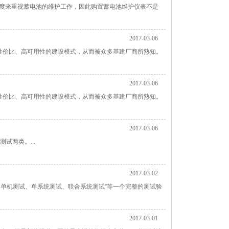
角度来重视蓄电池的维护工作，因此购置蓄电池维护仪表不是
2017-03-06
性价比、高可用性的建设模式，从而被众多基建厂商所熟知。
2017-03-06
性价比、高可用性的建设模式，从而被众多基建厂商所熟知。
2017-03-06
试两类。...
2017-03-02
单机测试、单系统测试、联合系统测试”等一个完整的测试验
2017-03-01