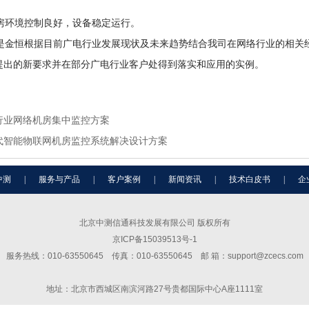
环境控制良好，设备稳定运行。
金恒根据目前广电行业发展现状及未来趋势结合我司在网络行业的相关
提出的新要求并在部分广电行业客户处得到落实和应用的实例。
行业网络机房集中监控方案
代智能物联网机房监控系统解决设计方案
中测
|
服务与产品
|
客户案例
|
新闻资讯
|
技术白皮书
|
企
北京中测信通科技发展有限公司 版权所有
京ICP备15039513号-1
服务热线：010-63550645 传真：010-63550645 邮 箱：support@zcecs.com
地址：北京市西城区南滨河路27号贵都国际中心A座1111室