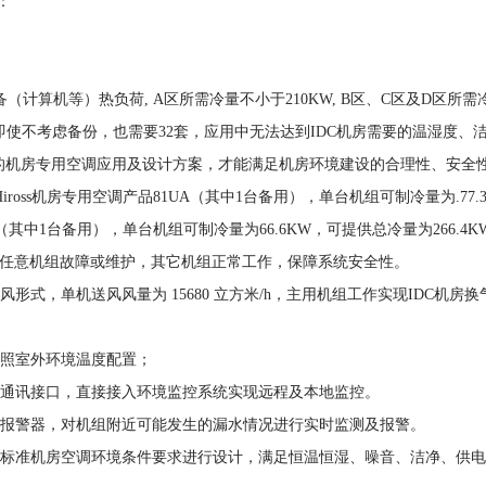
：
计算机等）热负荷, A区所需冷量不小于210KW, B区、C区及D区所需
即使不考虑备份，也需要32套，应用中无法达到IDC机房需要的温湿度、
的机房专用空调应用及设计方案，才能满足机房环境建设的合理性、安全性
ross机房专用空调产品81UA（其中1台备用），单台机组可制冷量为.77.3
组（其中1台备用），单台机组可制冷量为66.6KW，可提供总冷量为266
份，任意机组故障或维护，其它机组正常工作，保障系统安全性。
式，单机送风风量为 15680 立方米/h，主用机组工作实现IDC机房换气
照室外环境温度配置；
通讯接口，直接接入环境监控系统实现远程及本地监控。
报警器，对机组附近可能发生的漏水情况进行实时监测及报警。
标准机房空调环境条件要求进行设计，满足恒温恒湿、噪音、洁净、供电