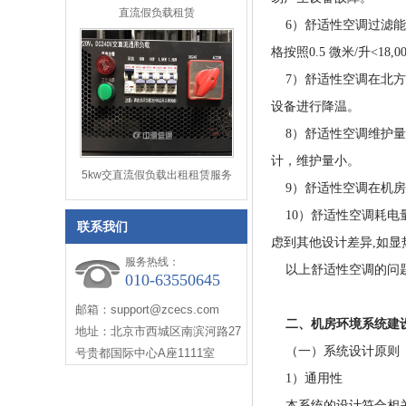
直流假负载租赁
6）舒适性空调过滤能
格按照0.5 微米/升<1
7）舒适性空调在北方
设备进行降温。
8）舒适性空调维护量
计，维护量小。
5kw交直流假负载出租租赁服务
9）舒适性空调在机房内
10）舒适性空调耗电量
联系我们
虑到其他设计差异,如显
服务热线：
以上舒适性空调的问题
010-63550645
邮箱：support@zcecs.com
二、机房环境系统建
地址：北京市西城区南滨河路27
（一）系统设计原则
号贵都国际中心A座1111室
1）通用性
本系统的设计符合相